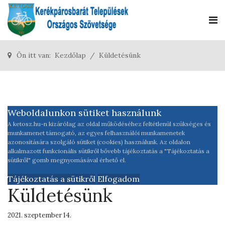
Ön itt van:
Kezdőlap
Küldetésünk
Weboldalunkon sütiket használunk
A ketosz.hu-n kizárólag az oldal működéséhez feltétlenül szükséges és
munkamenet támogató, az egyes felhasználói munkamenetek
azonosítására szolgáló sütiket (cookies) használunk. Az oldalon
alkalmazott funkcionális sütikről bővebb tájékoztatás a "Tájékoztatás a
sütikről" gomb megnyomásával érhető el.
Tájékoztatás a sütikről
Elfogadom
Küldetésünk
2021. szeptember 14.