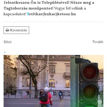
Jelentkezzen Ön is Településével! Nézze meg a
Tagtoborzás menűpontot!
Vegye fel velünk a
kapcsolatot!
f
otitkar(kukac)ketosz.hu
Nyomtatás
Előző
Tovább
+